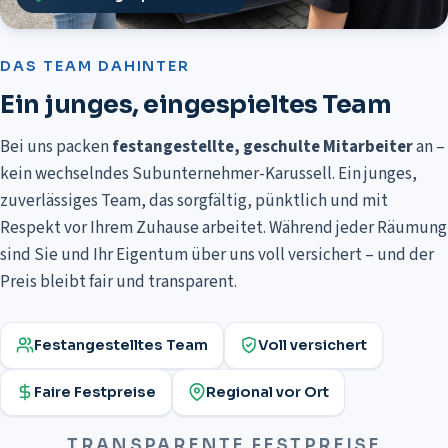
DAS TEAM DAHINTER
Ein junges, eingespieltes Team
Bei uns packen
festangestellte, geschulte Mitarbeiter
an –
kein wechselndes Subunternehmer-Karussell. Ein junges,
zuverlässiges Team, das
sorgfältig, pünktlich und mit
Respekt vor Ihrem Zuhause arbeitet
. Während jeder Räumung
sind Sie und Ihr Eigentum über uns voll versichert – und der
Preis bleibt fair und transparent.
Festangestelltes Team
Voll versichert
Faire Festpreise
Regional vor Ort
TRANSPARENTE FESTPREISE