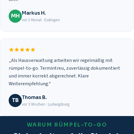
Markus H.
MH
vor 1 Monat · Esslingen
„Als Hausverwaltung arbeiten wir regelmäßig mit
rümpel-to-go. Termintreu, zuverlässig dokumentiert
und immer korrekt abgerechnet. Klare
Weiterempfehlung.“
Thomas B.
TB
vor 3 Wochen · Ludwigsburg
WARUM RÜMPEL-TO-GO