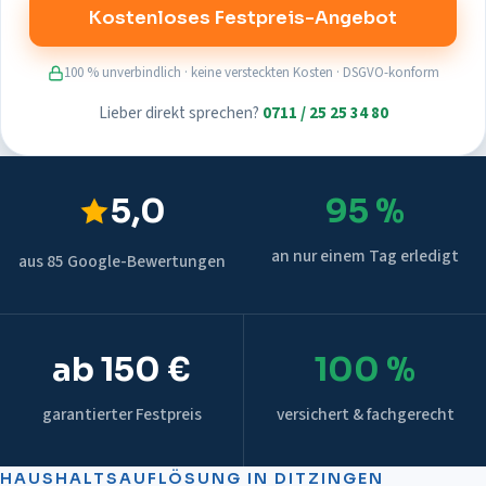
Kostenloses Festpreis-Angebot
100 % unverbindlich · keine versteckten Kosten · DSGVO-konform
Lieber direkt sprechen?
0711 / 25 25 34 80
5,0
95 %
an nur einem Tag erledigt
aus 85 Google-Bewertungen
ab 150 €
100 %
garantierter Festpreis
versichert & fachgerecht
HAUSHALTSAUFLÖSUNG
IN
DITZINGEN