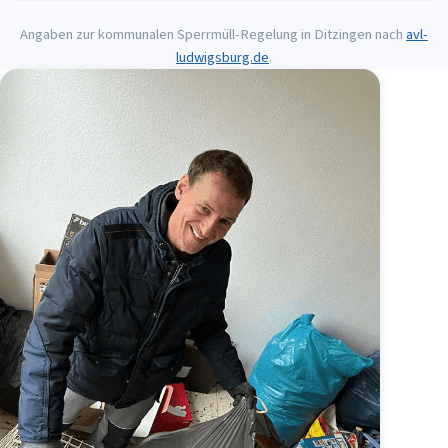
Angaben zur kommunalen Sperrmüll-Regelung in
Ditzingen
nach
avl-
ludwigsburg.de
.