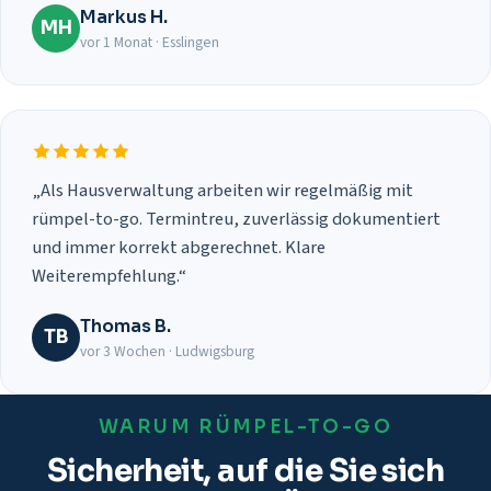
Markus H.
MH
vor 1 Monat · Esslingen
„Als Hausverwaltung arbeiten wir regelmäßig mit
rümpel-to-go. Termintreu, zuverlässig dokumentiert
und immer korrekt abgerechnet. Klare
Weiterempfehlung.“
Thomas B.
TB
vor 3 Wochen · Ludwigsburg
WARUM RÜMPEL-TO-GO
Sicherheit, auf die Sie sich