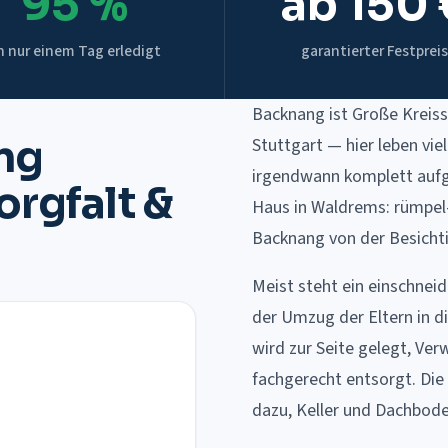
95 %
ab 150 
n nur einem Tag erledigt
garantierter Festpreis
Backnang ist Große Kreis
ng
Stuttgart — hier leben vi
irgendwann komplett aufg
rgfalt &
Haus in Waldrems: rümpel
Backnang von der Besichti
Meist steht ein einschneid
der Umzug der Eltern in di
wird zur Seite gelegt, Ve
fachgerecht entsorgt. Di
dazu, Keller und Dachbod