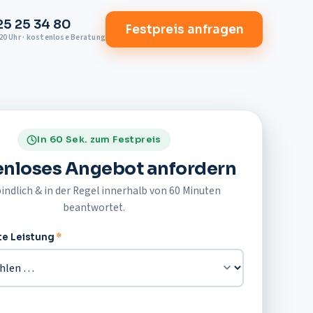
 25 25 34 80
Festpreis anfragen
0 Uhr · kostenlose Beratung
In 60 Sek. zum Festpreis
enloses Angebot anfordern
indlich & in der Regel innerhalb von 60 Minuten
beantwortet.
e Leistung
*