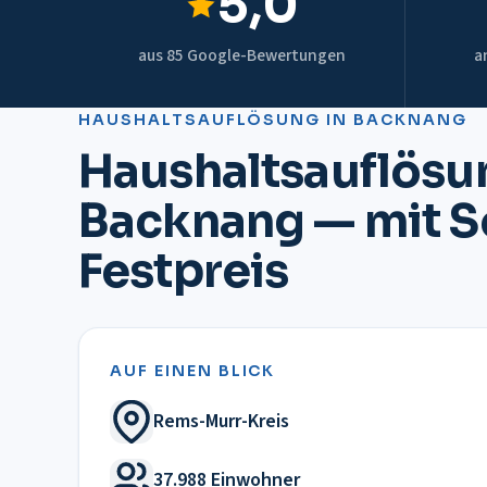
5,0
aus 85 Google-Bewertungen
a
HAUSHALTSAUFLÖSUNG
IN
BACKNANG
Haushaltsauflösu
Backnang — mit So
Festpreis
AUF EINEN BLICK
Rems-Murr-Kreis
37.988 Einwohner