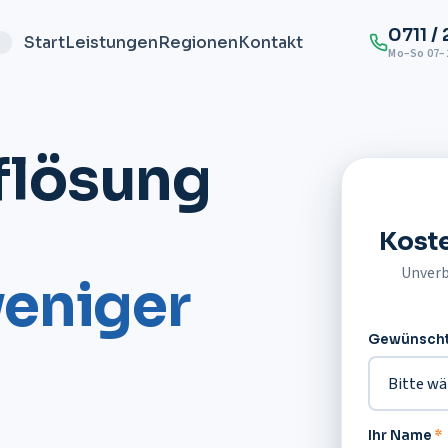
0711 /
Start
Leistungen
Regionen
Kontakt
g
Mo–So 07–2
flösung
Kost
Unverb
weniger
Gewünscht
Ihr Name
*