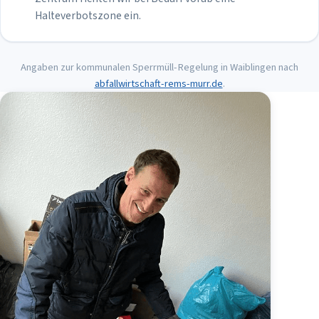
Halteverbotszone ein.
Angaben zur kommunalen Sperrmüll-Regelung in
Waiblingen
nach
abfallwirtschaft-rems-murr.de
.