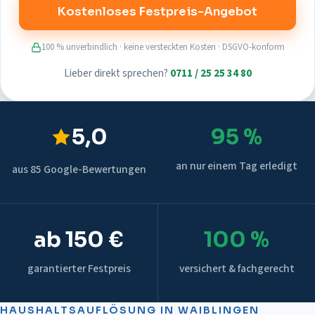
Kostenloses Festpreis-Angebot
100 % unverbindlich · keine versteckten Kosten · DSGVO-konform
Lieber direkt sprechen?
0711 / 25 25 34 80
5,0
95 %
an nur einem Tag erledigt
aus 85 Google-Bewertungen
ab 150 €
100 %
garantierter Festpreis
versichert & fachgerecht
HAUSHALTSAUFLÖSUNG
IN
WAIBLINGEN