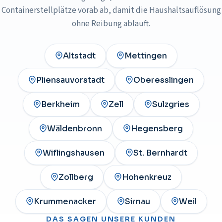
Containerstellplätze vorab ab, damit die Haushaltsauflösung
ohne Reibung abläuft.
Altstadt
Mettingen
Pliensauvorstadt
Oberesslingen
Berkheim
Zell
Sulzgries
Wäldenbronn
Hegensberg
Wiflingshausen
St. Bernhardt
Zollberg
Hohenkreuz
Krummenacker
Sirnau
Weil
DAS SAGEN UNSERE KUNDEN